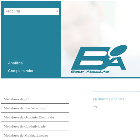
Analitica
Complementar
Medidores de pH
Medidores de CBO
"/>
Medidores de Iões Selectivos
Medidores de Oxigénio Dissolvido
Medidores de Condutividade
Medidores de Multiparâmetros